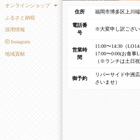
オンラインショップ
住所
福岡市博多区上川端町
ふるさと納税
電話番
※大変申し訳ござい
採用情報
号
Instagram
11:00〜14:30（LO14
営業時
17:00〜0:00(お食事
地域貢献
間
（※ランチは土日祝
リバーサイド中洲店
御予約
さいませ）